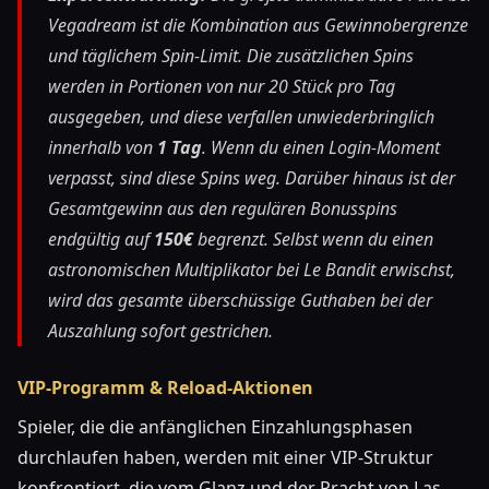
Vegadream ist die Kombination aus Gewinnobergrenze
und täglichem Spin-Limit. Die zusätzlichen Spins
werden in Portionen von nur 20 Stück pro Tag
ausgegeben, und diese verfallen unwiederbringlich
innerhalb von
1 Tag
. Wenn du einen Login-Moment
verpasst, sind diese Spins weg. Darüber hinaus ist der
Gesamtgewinn aus den regulären Bonusspins
endgültig auf
150€
begrenzt. Selbst wenn du einen
astronomischen Multiplikator bei Le Bandit erwischst,
wird das gesamte überschüssige Guthaben bei der
Auszahlung sofort gestrichen.
VIP-Programm & Reload-Aktionen
Spieler, die die anfänglichen Einzahlungsphasen
durchlaufen haben, werden mit einer VIP-Struktur
konfrontiert, die vom Glanz und der Pracht von Las