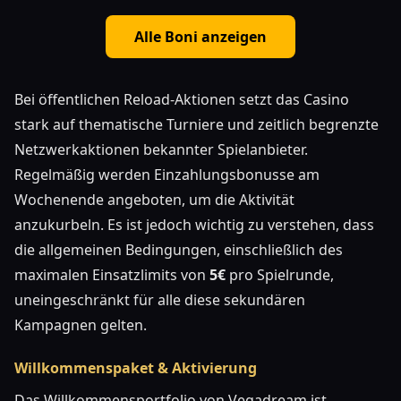
Alle Boni anzeigen
Bei öffentlichen Reload-Aktionen setzt das Casino
stark auf thematische Turniere und zeitlich begrenzte
Netzwerkaktionen bekannter Spielanbieter.
Regelmäßig werden Einzahlungsbonusse am
Wochenende angeboten, um die Aktivität
anzukurbeln. Es ist jedoch wichtig zu verstehen, dass
die allgemeinen Bedingungen, einschließlich des
maximalen Einsatzlimits von
5€
pro Spielrunde,
uneingeschränkt für alle diese sekundären
Kampagnen gelten.
Willkommenspaket & Aktivierung
Das Willkommensportfolio von Vegadream ist