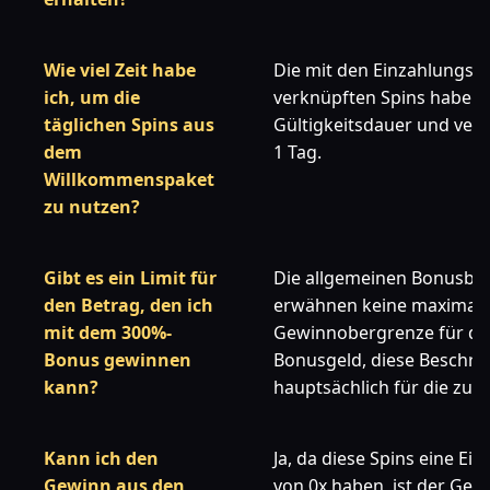
Wie viel Zeit habe
Die mit den Einzahlungs
ich, um die
verknüpften Spins haben 
täglichen Spins aus
Gültigkeitsdauer und verfa
dem
1 Tag.
Willkommenspaket
zu nutzen?
Gibt es ein Limit für
Die allgemeinen Bonusb
den Betrag, den ich
erwähnen keine maximal
mit dem 300%-
Gewinnobergrenze für da
Bonus gewinnen
Bonusgeld, diese Beschrä
kann?
hauptsächlich für die zusä
Kann ich den
Ja, da diese Spins eine E
Gewinn aus den
von 0x haben, ist der Gew