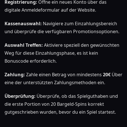
Registrierung:
Öffne ein neues Konto über das
digitale Anmeldeformular auf der Website.
Kassenauswahl:
Navigiere zum Einzahlungsbereich
und überprüfe die verfügbaren Promotionsoptionen.
Auswahl Treffen:
Aktiviere speziell den gewünschten
Weg für diese Einzahlungsphase, es ist kein
Bonuscode erforderlich.
Zahlung:
Zahle einen Betrag von mindestens
20€
Über
eine der unterstützten Zahlungsmethoden ein.
Überprüfung:
Überprüfe, ob das Spielguthaben und
die erste Portion von 20 Bargeld-Spins korrekt
gutgeschrieben wurden, bevor du ein Spiel startest.