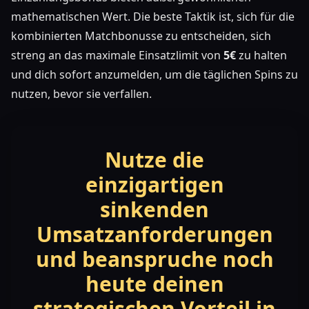
mathematischen Wert. Die beste Taktik ist, sich für die
kombinierten Matchbonusse zu entscheiden, sich
streng an das maximale Einsatzlimit von
5€
zu halten
und dich sofort anzumelden, um die täglichen Spins zu
nutzen, bevor sie verfallen.
Nutze die
einzigartigen
sinkenden
Umsatzanforderungen
und beanspruche noch
heute deinen
strategischen Vorteil in